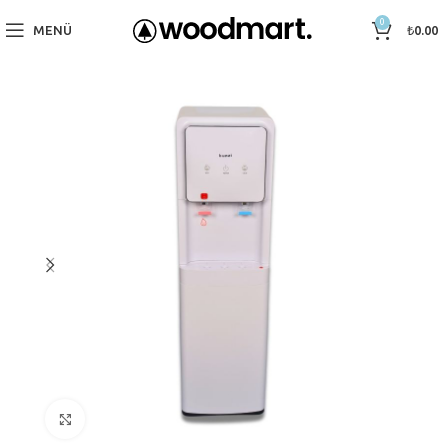
0
MENÜ
₺
0.00
Büyütmek için tıklayın