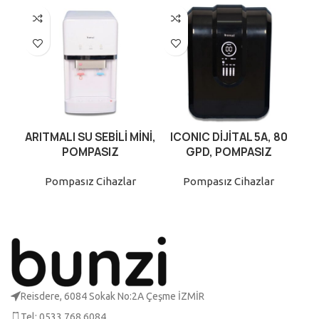
ARITMALI SU SEBİLİ MİNİ,
ICONIC DİJİTAL 5A, 80
POMPASIZ
GPD, POMPASIZ
Pompasız Cihazlar
Pompasız Cihazlar
Reisdere, 6084 Sokak No:2A Çeşme İZMİR
Tel: 0533 768 6084